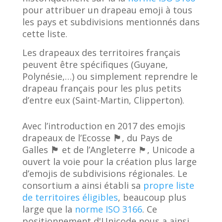
pour attribuer un drapeau emoji à tous
les pays et subdivisions mentionnés dans
cette liste.
Les drapeaux des territoires français
peuvent être spécifiques (Guyane,
Polynésie,…) ou simplement reprendre le
drapeau français pour les plus petits
d’entre eux (Saint-Martin, Clipperton).
Avec l’introduction en 2017 des emojis
drapeaux de l’Ecosse
🏴󠁧󠁢󠁳󠁣󠁴󠁿
, du Pays de
Galles
🏴󠁧󠁢󠁷󠁬󠁳󠁿
et de l’Angleterre
🏴󠁧󠁢󠁥󠁮󠁧󠁿
, Unicode a
ouvert la voie pour la création plus large
d’emojis de subdivisions régionales. Le
consortium a ainsi établi sa
propre liste
de territoires éligibles
, beaucoup plus
large que la
norme ISO 3166
. Ce
positionnement d'Unicode nous a ainsi