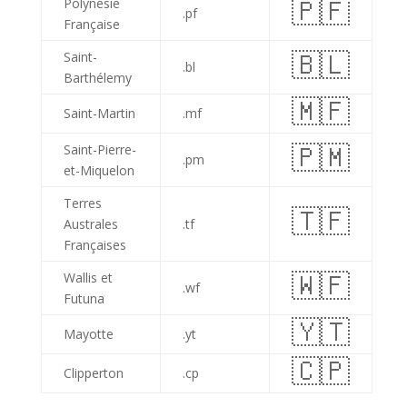
🇵🇫
Polynésie
.pf
Française
🇧🇱
Saint-
.bl
Barthélemy
🇲🇫
Saint-Martin
.mf
🇵🇲
Saint-Pierre-
.pm
et-Miquelon
Terres
🇹🇫
Australes
.tf
Françaises
🇼🇫
Wallis et
.wf
Futuna
🇾🇹
Mayotte
.yt
🇨🇵
Clipperton
.cp