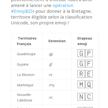
amené à lancer une
opération
#EmojiBZH
pour donner à la Bretagne,
territoire éligible selon la classification
Unicode, son propre emoji !
Territoires
Drapeau
Extension
Français
emoji
🇬🇵
Guadeloupe
.gp
🇬🇫
Guyane
.gf
🇷🇪
La Réunion
.re
🇲🇶
Martinique
.mq
🇳🇨
Nouvelle-
.nc
Calédonie