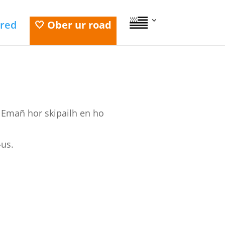
red
🤍 Ober ur road
. Emañ hor skipailh en ho
-us.