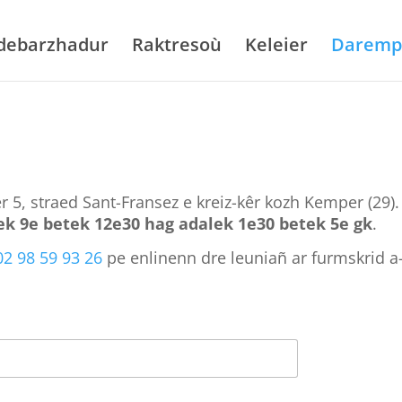
 debarzhadur
Raktresoù
Keleier
Daremp
 5, straed Sant-Fransez e kreiz-kêr kozh Kemper (29)
k 9e betek 12e30 hag adalek 1e30 betek 5e gk
.
02 98 59 93 26
pe enlinenn dre leuniañ ar furmskrid a