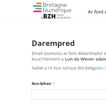
Ar font
Darempred
Emañ burevioù ar font debarzhadur er
kourc’hemenn a
Lun da Wener adale
Gellet a rit hon tizhout dre bellgomz
Anv-bihan
*